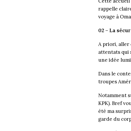
Cette accueil
rappelle clai
voyage à Oma
02 – La sécur
A priori, all
attentats qui
une idée lum
Dans le conte
troupes Améri
Notamment sur
KPK). Bref vou
été ma surpri
garde du corp