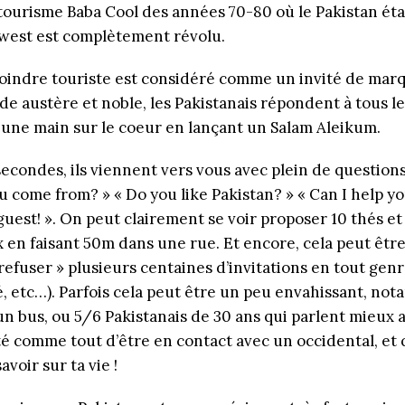
 tourisme Baba Cool des années 70-80 où le Pakistan éta
west est complètement révolu.
oindre touriste est considéré comme un invité de mar
de austère et noble, les Pakistanais répondent à tous le
 une main sur le coeur en lançant un Salam Aleikum.
econdes, ils viennent vers vous avec plein de questions
 come from? » « Do you like Pakistan? » « Can I help yo
guest! ». On peut clairement se voir proposer 10 thés et
x en faisant 50m dans une rue. Et encore, cela peut êtr
« refuser » plusieurs centaines d’invitations en tout gen
é, etc…). Parfois cela peut être un peu envahissant, no
n bus, ou 5/6 Pakistanais de 30 ans qui parlent mieux a
té comme tout d’être en contact avec un occidental, et 
avoir sur ta vie !