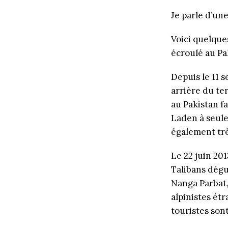
Je parle d’une
Voici quelque
écroulé au Pak
Depuis le 11 
arrière du te
au Pakistan f
Laden à seule
également trè
Le 22 juin 201
Talibans dégu
Nanga Parbat,
alpinistes étr
touristes son