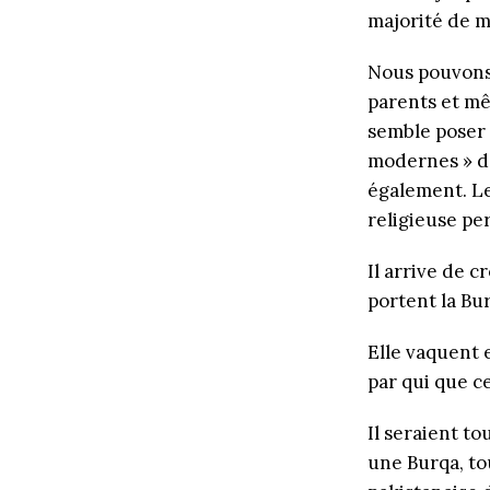
majorité de m
Nous pouvons 
parents et mê
semble poser 
modernes » da
également. Le
religieuse pe
Il arrive de 
portent la Bu
Elle vaquent 
par qui que ce
Il seraient t
une Burqa, to