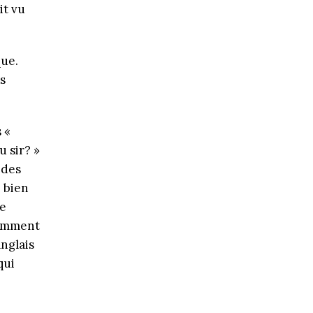
it vu
que.
s
 «
u sir? »
 des
e bien
re
tamment
nglais
qui