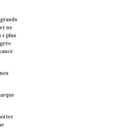
s grands
er ne
 « plus
égrée
oyance
unes
marque
porter
me