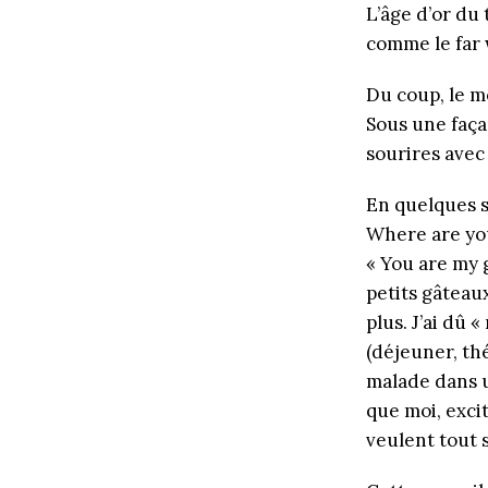
L’âge d’or du
comme le far 
Du coup, le m
Sous une faça
sourires avec
En quelques s
Where are you
« You are my 
petits gâteau
plus. J’ai dû 
(déjeuner, th
malade dans u
que moi, exci
veulent tout s