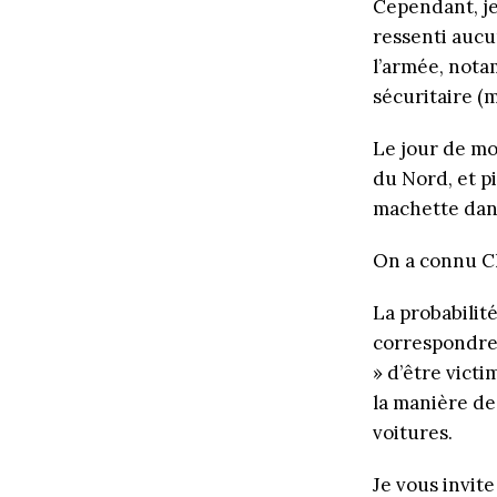
Cependant, je
ressenti aucu
l’armée, nota
sécuritaire (m
Le jour de mo
du Nord, et pi
machette dans
On a connu Ch
La probabilité
correspondre à
» d’être victi
la manière de
voitures.
Je vous invit