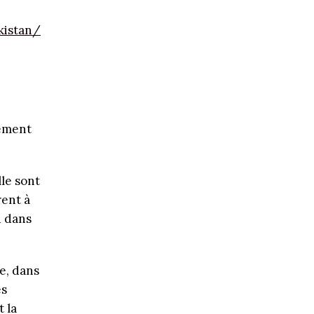
kistan/
lement
le sont
rent à
d dans
e, dans
es
 la