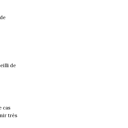
 de
illi de
e cas
nir très