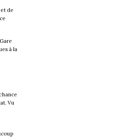
 et de
nce
 Gare
ues à la
lchance
at. Vu
aucoup