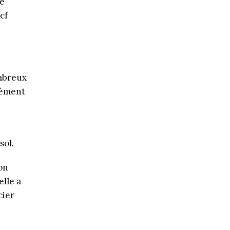
me
cf
ombreux
rcément
sol.
on
elle a
cier