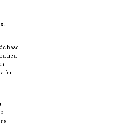
st
 de base
eu lieu
en
 fait
du
10
les