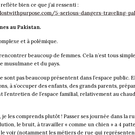
eflète bien ce que j’ai ressenti :
lostwithpurpose.com/5-serious-dangers-traveling-pa
mes au Pakistan.
complexe et à polémique.
u rencontrer beaucoup de femmes. Cela n’est tous simp
re musulmane et du pays.
 sont pas beaucoup présentent dans l’espace public. El
ons, à s’occuper des enfants, des grands parents, prépa
t l’entretien de l’espace familial, relativement au chau
 je les comprends plutôt ! Passer ses journée dans la ru
ollution, le bruit, à travailler « comme un chien » a 4 patt
 le voir (notamment les métiers de rue qui représentent